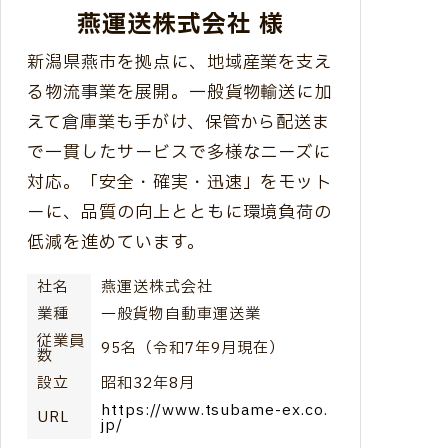
燕運送株式会社 様
新潟県燕市を拠点に、地域産業を支え
る物流事業を展開。一般貨物輸送に加
えて倉庫業も手がけ、保管から配送ま
で一貫したサービスで多様なニーズに
対応。「安全・確実・迅速」をモット
ーに、品質の向上とともに環境負荷の
低減を進めています。
社名
燕運送株式会社
業種
一般貨物自動車運送業
従業員
95名（令和7年9月現在）
数
設立
昭和32年8月
https://www.tsubame-ex.co.
URL
jp/