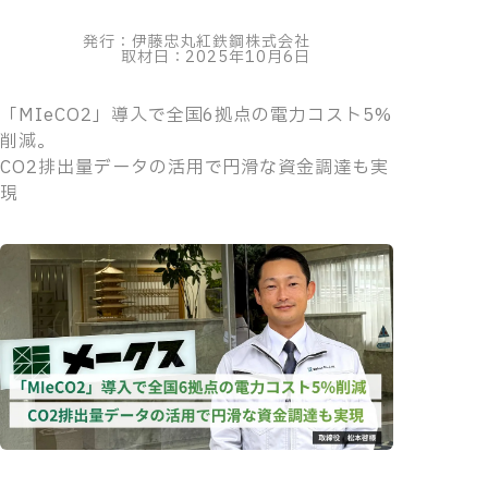
発行：伊藤忠丸紅鉄鋼株式会社
取材日：2025年10月6日
「MIeCO2」導入で全国6拠点の電力コスト5%
削減。
CO2排出量データの活用で円滑な資金調達も実
現