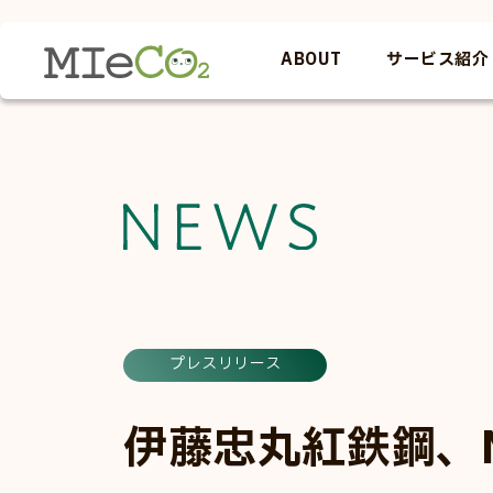
ABOUT
サービス紹介
見えるMIeC
お役立ち資料
見えるMIeCO2
セミナー情報
活用企業の声
教えてMIeCO2
教えてMIeC
減らせるMIe
活かすMIeC
プレスリリース
伊藤忠丸紅鉄鋼、N