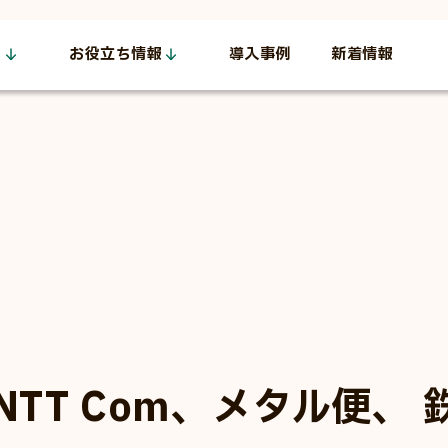
お役立ち情報
導入事例
新着情報
O2
お役立ち資料
減らせるMIeCO2
活かすMIeCO2
O2
セミナー情報
活用企業の声
CO2
O2
TT Com、メタル便、